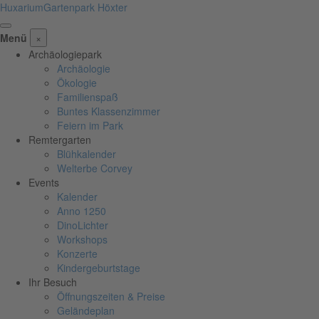
Huxarium
Gartenpark Höxter
Menü
×
Archäologiepark
Archäologie
Ökologie
Familienspaß
Buntes Klassenzimmer
Feiern im Park
Remtergarten
Blühkalender
Welterbe Corvey
Events
Kalender
Anno 1250
DinoLichter
Workshops
Konzerte
Kindergeburtstage
Ihr Besuch
Öffnungszeiten & Preise
Geländeplan