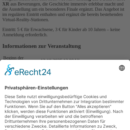
XR
aus Beverungen, die Geschichte immersiv erlebbar macht und
die Ausstellung um ein besonderes Finale ergänzt. Das Angebot ist
im regulären Eintritt enthalten und ergänzt die bereits bestehenden
Virtual-Reality-Stationen.
Eintritt: 5 € für Erwachsene, 3 € für Kinder ab 10 Jahren – keine
Anmeldung erforderlich.
Informationen zur Veranstaltung
Beginn der
12-10-2025 13:00 Uhr
Veranstaltung
Veranstaltungsort
Historisches Rathaus
Zurück
Huxarium Gartenpark Höxter gGmbH
Westerbachstraße 45
37671 Höxter
Telefon: 05271 - 963 4000
E-Mail:
huxarium-gartenpark@hoexter.de
Startseite