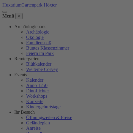
Huxarium
Gartenpark Höxter
Menü
×
Archäologiepark
Archäologie
Ökologie
Familienspaß
Buntes Klassenzimmer
Feiern im Park
Remtergarten
Blühkalender
Welterbe Corvey
Events
Kalender
Anno 1250
DinoLichter
Workshops
Konzerte
Kindergeburtstage
Ihr Besuch
Öffnungszeiten & Preise
Geländeplan
Anreise