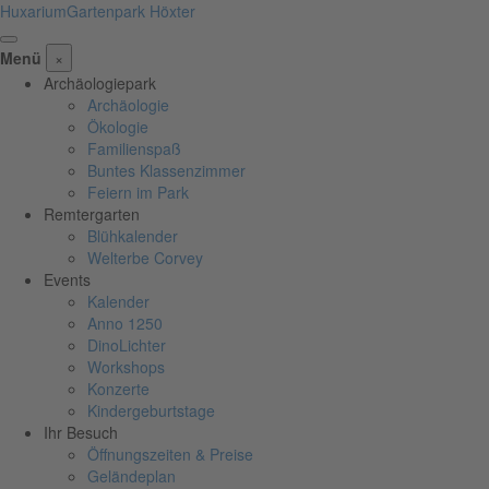
Huxarium
Gartenpark Höxter
Menü
×
Archäologiepark
Archäologie
Ökologie
Familienspaß
Buntes Klassenzimmer
Feiern im Park
Remtergarten
Blühkalender
Welterbe Corvey
Events
Kalender
Anno 1250
DinoLichter
Workshops
Konzerte
Kindergeburtstage
Ihr Besuch
Öffnungszeiten & Preise
Geländeplan