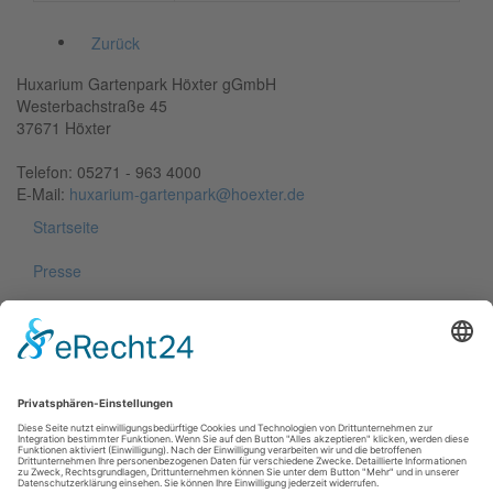
Zurück
Huxarium Gartenpark Höxter gGmbH
Westerbachstraße 45
37671 Höxter
Telefon: 05271 - 963 4000
E-Mail:
huxarium-gartenpark@hoexter.de
Startseite
Presse
Häufige Fragen
Impressum
Datenschutzerklärung
Allgemeine Geschäftsbedingungen
Parkordnung